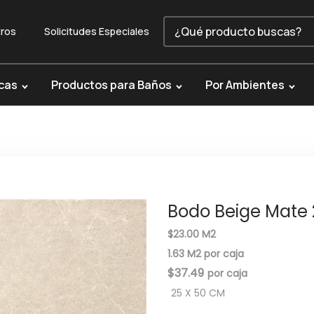
ros
Solicitudes Especiales
cas
Productos para Baños
Por Ambientes
Bodo Beige Mate
$23.00 M2
1.63 M2 por caja
$
37.49
25 X 50 CM