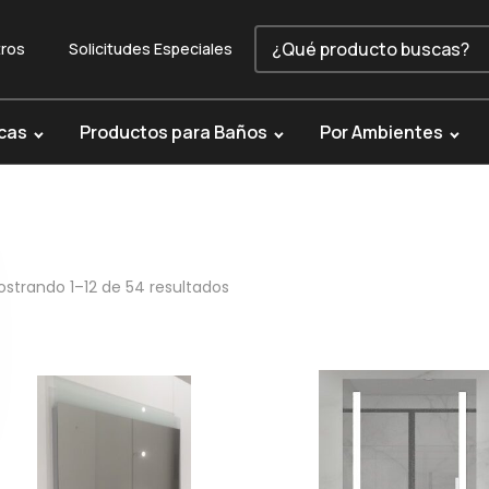
ros
Solicitudes Especiales
cas
Productos para Baños
Por Ambientes
ostrando
1
–
12
de 54 resultados