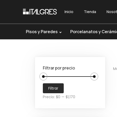
Inicio
Tienda
Nosot
S
S
a
a
l
l
Pisos y Paredes
Porcelanatos y Cerámi
t
t
a
a
r
r
a
a
l
l
Filtrar por precio
M
a
c
n
o
P
P
a
n
Filtrar
r
r
v
t
Precio:
$0
—
$1,170
e
e
e
e
c
c
g
n
i
i