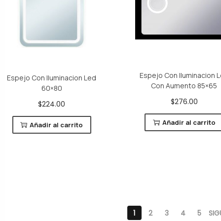
Espejo Con Iluminacion 
Espejo Con Iluminacion Led
Con Aumento 85×65
60×80
$
276.00
$
224.00
Añadir al carrito
Añadir al carrito
1
2
3
4
5
SIG