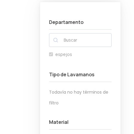
a
i
o
o
c
d
m
m
i
o
Departamento
í
á
ó
n
x
n
i
i
m
m
espejos
o
o
Tipo de Lavamanos
Todavía no hay términos de
filtro
Material