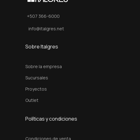
c
d
i
o
+507 366-6000
ó
info@italgres.net
n
Sobre Italgres
Sobre la empresa
Sucursales
Proyectos
Outlet
Políticas y condiciones
Condiciones de venta