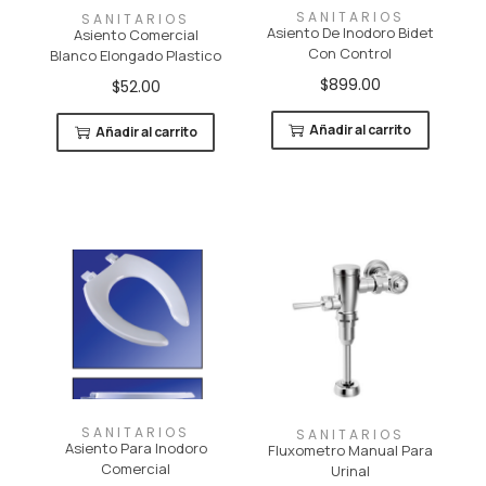
SANITARIOS
SANITARIOS
c
d
Asiento De Inodoro Bidet
Asiento Comercial
i
o
Con Control
Blanco Elongado Plastico
ó
$
899.00
$
52.00
n
Añadir al carrito
Añadir al carrito
SANITARIOS
SANITARIOS
Asiento Para Inodoro
Fluxometro Manual Para
Comercial
Urinal