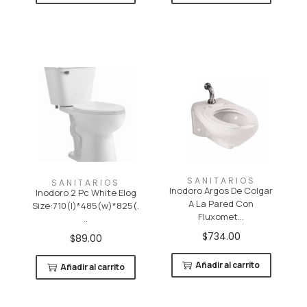
SANITARIOS
SANITARIOS
Inodoro Argos De Colgar
Inodoro 2 Pc White Elog
A La Pared Con
Size:710(l)*485(w)*825(.
Fluxomet...
..
$
734.00
$
89.00
Añadir al carrito
Añadir al carrito