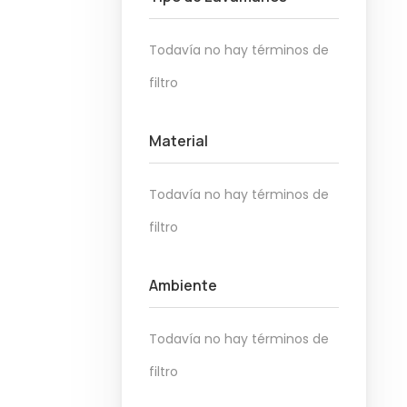
a
i
c
d
Todavía no hay términos de
i
o
ó
filtro
n
Material
Todavía no hay términos de
filtro
Ambiente
Todavía no hay términos de
filtro