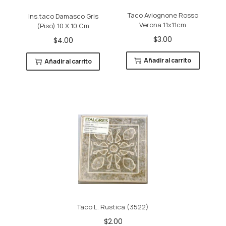
c
d
Taco Aviognone Rosso
Ins.taco Damasco Gris
i
o
Verona 11x11cm
(Piso) 10 X 10 Cm
ó
$
3.00
$
4.00
n
Añadir al carrito
Añadir al carrito
Taco L. Rustica (3522)
$
2.00