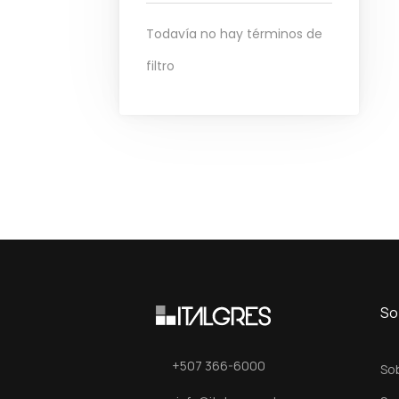
Todavía no hay términos de
filtro
So
+507 366-6000
So