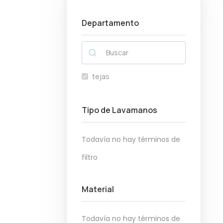
a
i
o
o
c
d
Departamento
m
m
i
o
í
á
ó
n
x
n
i
i
tejas
m
m
o
o
Tipo de Lavamanos
Todavía no hay términos de
filtro
Material
Todavía no hay términos de