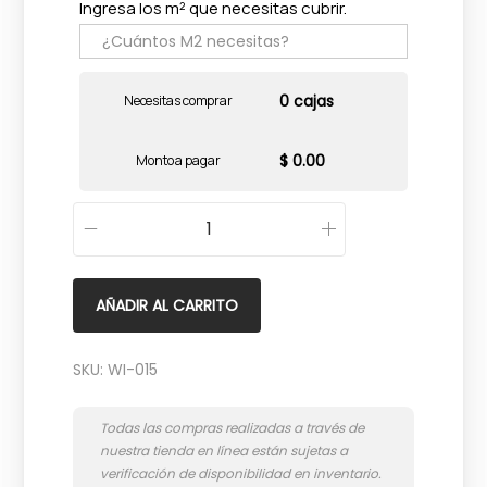
Ingresa los m² que necesitas cubrir.
0 cajas
Necesitas comprar
$ 0.00
Monto a pagar
1
0
7
AÑADIR AL CARRITO
2
L
SKU:
WI-015
t
W
h
i