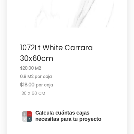
c
d
i
o
ó
n
1072Lt White Carrara
30x60cm
$20.00 M2
0.9 M2 por caja
$
18.00
30 X 60 CM
Calcula cuántas cajas
necesitas para tu proyecto