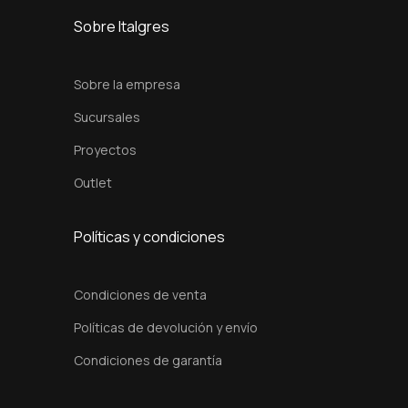
c
Sobre Italgres
a
n
Sobre la empresa
t
Sucursales
i
Proyectos
d
a
Outlet
d
Políticas y condiciones
Condiciones de venta
Políticas de devolución y envío
Condiciones de garantía