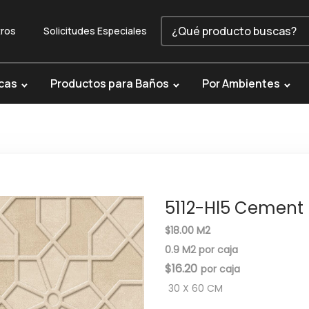
ros
Solicitudes Especiales
cas
Productos para Baños
Por Ambientes
5112-Hl5 Cement
$18.00 M2
0.9 M2 por caja
$
16.20
30 X 60 CM