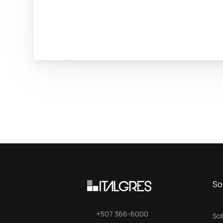
So
+507 366-6000
So