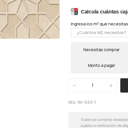
Calcula cuántas caj
Ingresa los m² que necesitas 
Necesitas comprar
Monto a pagar
5
1
SKU:
WI-043-1
1
2
-