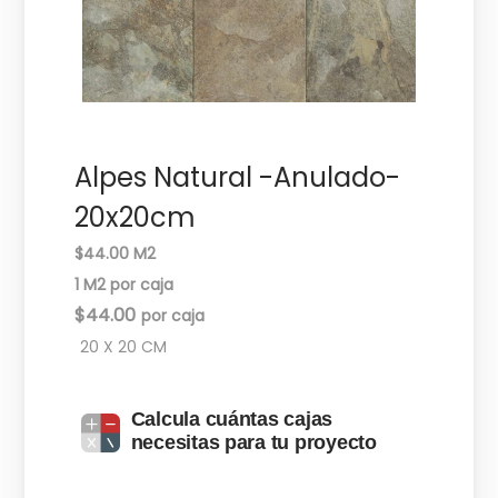
c
d
i
o
ó
n
Alpes Natural -Anulado-
20x20cm
$44.00 M2
1 M2 por caja
$
44.00
20 X 20 CM
Calcula cuántas cajas
necesitas para tu proyecto