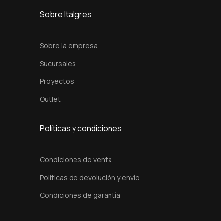
0
Sobre Italgres
c
m
Sobre la empresa
c
Sucursales
a
Proyectos
n
t
Outlet
i
d
Políticas y condiciones
a
d
Condiciones de venta
Políticas de devolución y envío
Condiciones de garantía