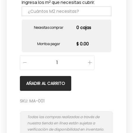
Ingresa los m² que necesitas cubrir.
0 cajas
Necesitas comprar
$ 0.00
Monto a pagar
A
l
p
AÑADIR AL CARRITO
e
s
SKU:
MA-001
N
a
t
u