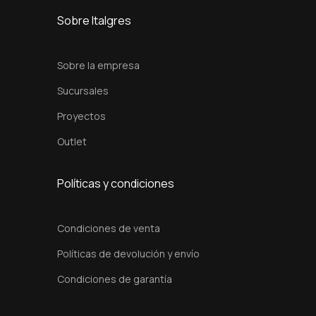
u
Sobre Italgres
l
a
Sobre la empresa
d
Sucursales
o
Proyectos
-
c
Outlet
a
n
Políticas y condiciones
t
i
Condiciones de venta
d
Políticas de devolución y envío
a
d
Condiciones de garantía