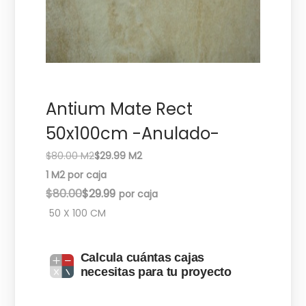
c
d
i
o
ó
n
Antium Mate Rect
50x100cm -Anulado-
$80.00 M2
$29.99 M2
1 M2 por caja
E
E
$
80.00
$
29.99
l
l
50 X 100 CM
p
p
r
r
Calcula cuántas cajas
e
e
necesitas para tu proyecto
c
c