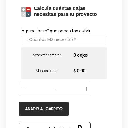
Calcula cuántas cajas
necesitas para tu proyecto
Ingresa los m² que necesitas cubrir.
0 cajas
Necesitas comprar
$ 0.00
Monto a pagar
A
r
d
AÑADIR AL CARRITO
e
s