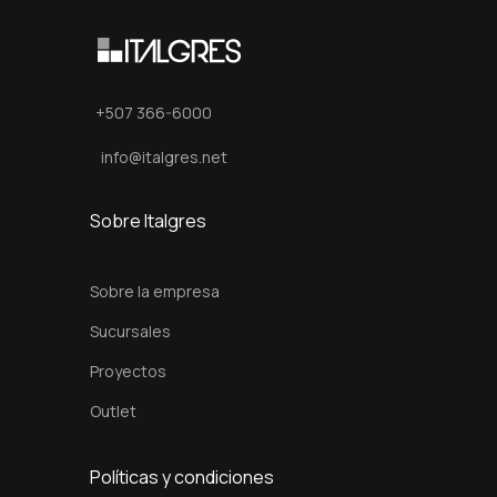
3
0
x
6
+507 366-6000
0
info@italgres.net
c
m
Sobre Italgres
c
a
Sobre la empresa
n
t
Sucursales
i
Proyectos
d
Outlet
a
d
Políticas y condiciones