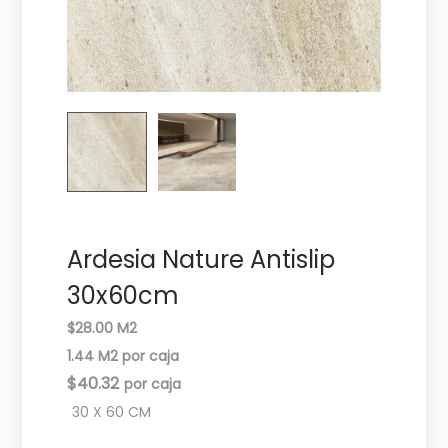
c
d
i
o
ó
n
Ardesia Nature Antislip
30x60cm
$28.00 M2
1.44 M2 por caja
$
40.32
30 X 60 CM