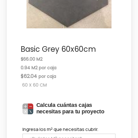
c
d
i
o
ó
n
Basic Grey 60x60cm
$66.00 M2
0.94 M2 por caja
$
62.04
60 X 60 CM
Calcula cuántas cajas
necesitas para tu proyecto
Ingresa los m² que necesitas cubrir.