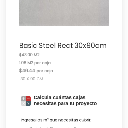
c
d
i
o
ó
n
Basic Steel Rect 30x90cm
$43.00 M2
1.08 M2 por caja
$
46.44
30 X 90 CM
Calcula cuántas cajas
necesitas para tu proyecto
Ingresa los m² que necesitas cubrir.