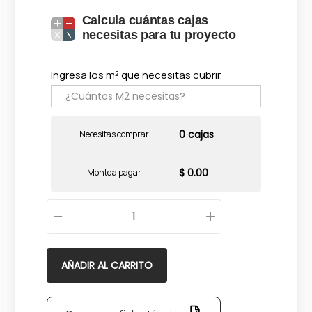
Calcula cuántas cajas
necesitas para tu proyecto
Ingresa los m² que necesitas cubrir.
0 cajas
Necesitas comprar
$ 0.00
Monto a pagar
C
a
l
AÑADIR AL CARRITO
e
y