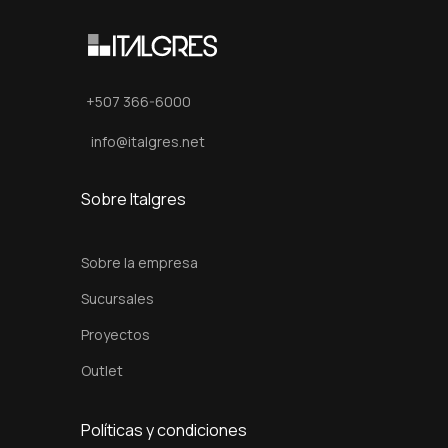
0
x
7
5
+507 366-6000
c
info@italgres.net
m
c
Sobre Italgres
a
n
Sobre la empresa
t
i
Sucursales
d
Proyectos
a
Outlet
d
Políticas y condiciones