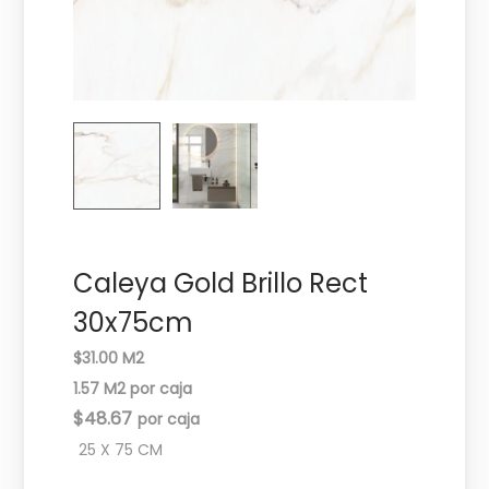
c
d
i
o
ó
n
Caleya Gold Brillo Rect
30x75cm
$31.00 M2
1.57 M2 por caja
$
48.67
25 X 75 CM