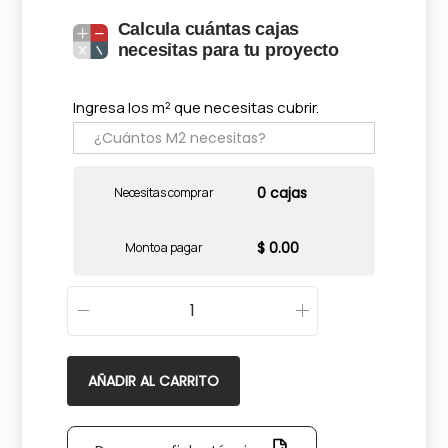
Calcula cuántas cajas
necesitas para tu proyecto
Ingresa los m² que necesitas cubrir.
0 cajas
Necesitas comprar
$ 0.00
Monto a pagar
C
a
m
AÑADIR AL CARRITO
b
r