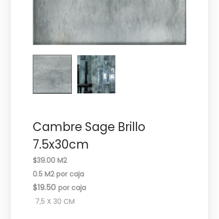
c
d
i
o
ó
n
Cambre Sage Brillo
7.5x30cm
$39.00 M2
0.5 M2 por caja
$
19.50
7,5 X 30 CM