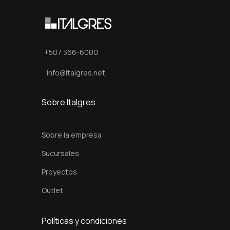
0
c
m
c
+507 366-6000
a
info@italgres.net
n
t
Sobre Italgres
i
d
Sobre la empresa
a
d
Sucursales
Proyectos
Outlet
Políticas y condiciones