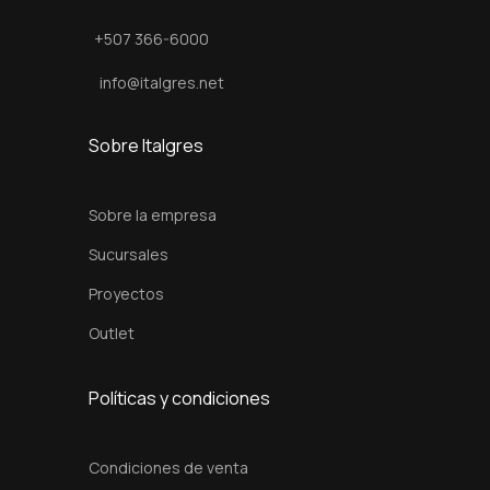
n
+507 366-6000
N
i
info@italgres.net
c
k
Sobre Italgres
e
l
Sobre la empresa
c
Sucursales
a
Proyectos
n
t
Outlet
i
d
Políticas y condiciones
a
d
Condiciones de venta