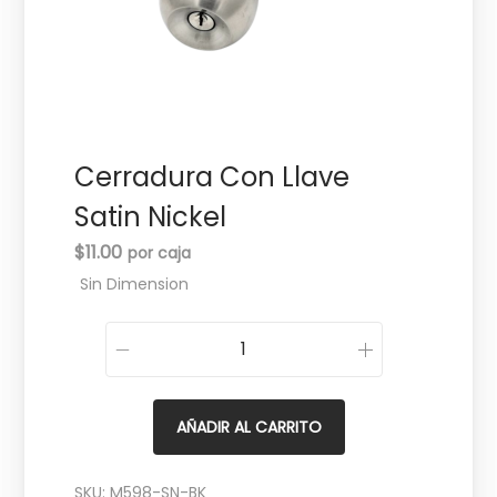
c
d
i
o
ó
n
Cerradura Con Llave
Satin Nickel
$
11.00
Sin Dimension
C
e
r
AÑADIR AL CARRITO
r
a
SKU:
M598-SN-BK