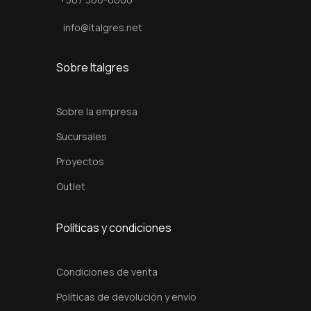
d
a
info@italgres.net
d
Sobre Italgres
Sobre la empresa
Sucursales
Proyectos
Outlet
Políticas y condiciones
Condiciones de venta
Políticas de devolución y envío