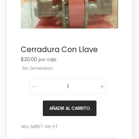
c
d
i
o
ó
n
Cerradura Con Llave
$
20.00
Sin Dimension
C
e
r
AÑADIR AL CARRITO
r
a
SKU:
M867-SN-ET
d