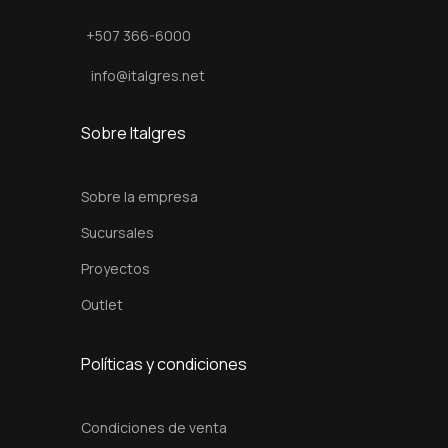
B
+507 366-6000
r
i
info@italgres.net
g
h
Sobre Italgres
t
C
Sobre la empresa
h
Sucursales
r
Proyectos
c
a
Outlet
n
t
Políticas y condiciones
i
d
Condiciones de venta
a