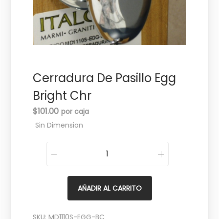
c
d
i
o
ó
n
Cerradura De Pasillo Egg
Bright Chr
$
101.00
Sin Dimension
C
e
r
AÑADIR AL CARRITO
r
a
SKU:
MD1110S-EGG-BC