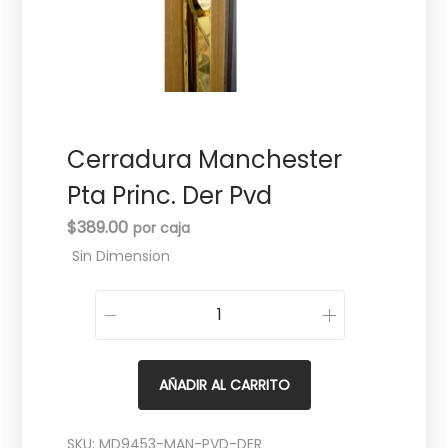
c
d
i
o
ó
n
Cerradura Manchester
Pta Princ. Der Pvd
$
389.00
Sin Dimension
C
e
r
AÑADIR AL CARRITO
r
a
SKU:
MD9453-MAN-PVD-DER