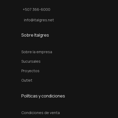
a
+507 366-6000
P
r
info@italgres.net
i
n
Sobre Italgres
c
.
Sobre la empresa
D
Sucursales
e
Proyectos
r
P
Outlet
v
d
Políticas y condiciones
c
a
Condiciones de venta
n