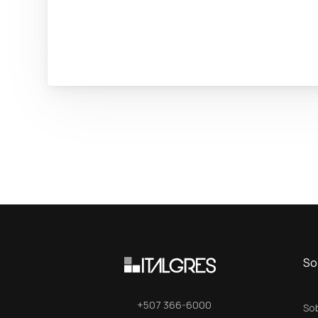
So
+507 366-6000
So