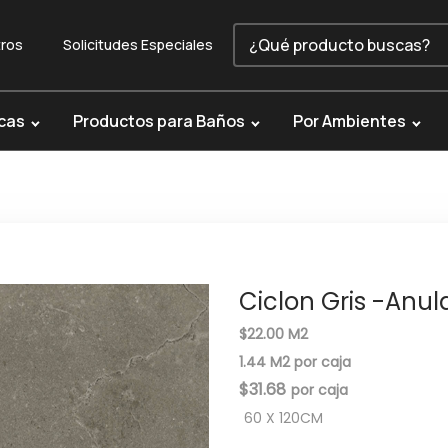
ros
Solicitudes Especiales
cas
Productos para Baños
Por Ambientes
Ciclon Gris -Anu
$22.00 M2
1.44 M2 por caja
$
31.68
60 X 120CM