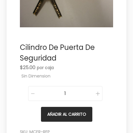
c
d
i
o
ó
n
Cilindro De Puerta De
Seguridad
$
25.00
Sin Dimension
C
i
l
AÑADIR AL CARRITO
i
n
SKU:
MCER-REP