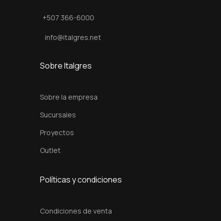
u
+507 366-6000
r
i
info@italgres.net
d
a
Sobre Italgres
d
c
Sobre la empresa
a
Sucursales
n
Proyectos
t
i
Outlet
d
a
Políticas y condiciones
d
Condiciones de venta