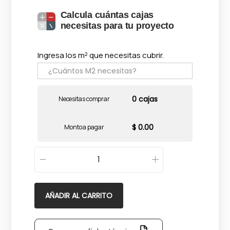
Calcula cuántas cajas
necesitas para tu proyecto
Ingresa los m² que necesitas cubrir.
0 cajas
Necesitas comprar
$ 0.00
Monto a pagar
C
o
l
AÑADIR AL CARRITO
o
n