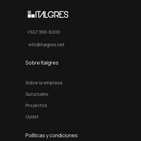
0
c
m
c
+507 366-6000
a
info@italgres.net
n
t
Sobre Italgres
i
d
Sobre la empresa
a
d
Sucursales
Proyectos
Outlet
Políticas y condiciones