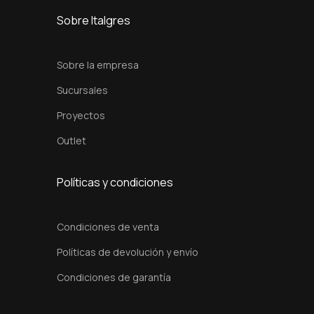
x
Sobre Italgres
6
0
Sobre la empresa
c
Sucursales
m
Proyectos
c
a
Outlet
n
t
Políticas y condiciones
i
d
Condiciones de venta
a
Políticas de devolución y envío
d
Condiciones de garantía