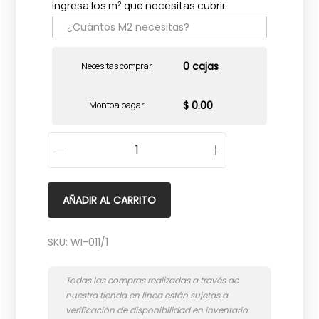
Ingresa los m² que necesitas cubrir.
0 cajas
Necesitas comprar
$ 0.00
Monto a pagar
C
r
e
AÑADIR AL CARRITO
m
a
SKU:
WI-011/1
M
a
r
f