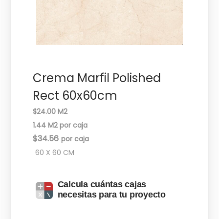
c
d
i
o
ó
n
Crema Marfil Polished
Rect 60x60cm
$24.00 M2
1.44 M2 por caja
$
34.56
60 X 60 CM
Calcula cuántas cajas
necesitas para tu proyecto