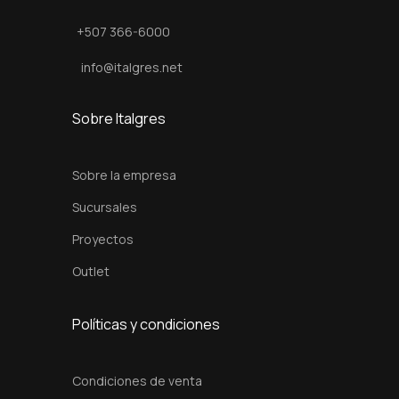
l
+507 366-6000
a
d
info@italgres.net
o
c
Sobre Italgres
a
n
Sobre la empresa
t
Sucursales
i
Proyectos
d
a
Outlet
d
Políticas y condiciones
Condiciones de venta