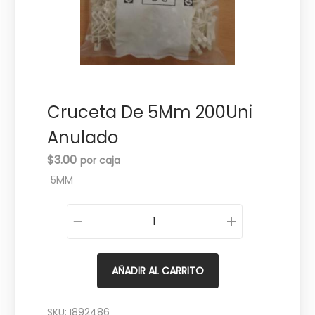
c
d
i
o
ó
n
Cruceta De 5Mm 200Uni
Anulado
$
3.00
5MM
C
r
u
AÑADIR AL CARRITO
c
e
SKU:
I892486