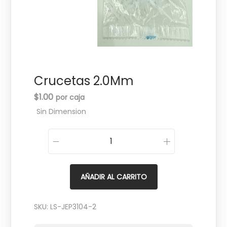
c
d
i
o
ó
n
Crucetas 2.0Mm
$
1.00
Sin Dimension
C
r
u
AÑADIR AL CARRITO
c
e
SKU:
LS-JEP3104-2
t