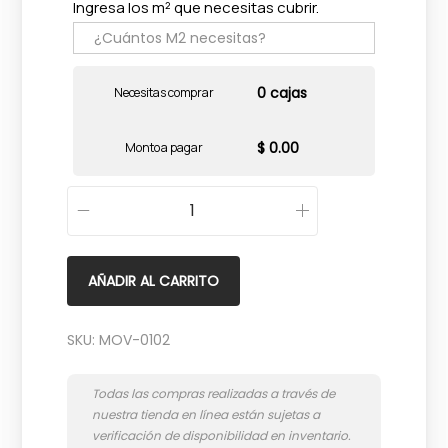
Ingresa los m² que necesitas cubrir.
0 cajas
Necesitas comprar
$ 0.00
Monto a pagar
D
e
c
AÑADIR AL CARRITO
o
S
SKU:
MOV-0102
p
a
c
e