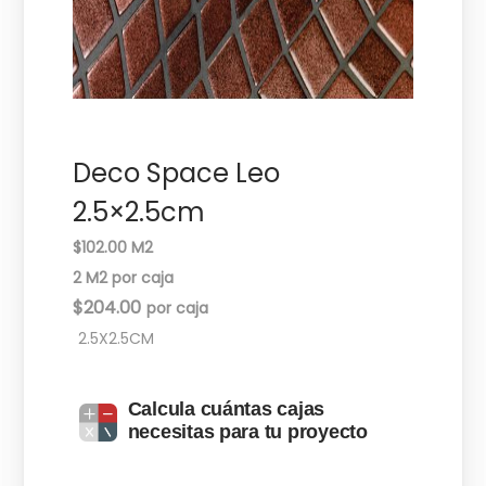
c
d
i
o
ó
n
Deco Space Leo
2.5×2.5cm
$102.00 M2
2 M2 por caja
$
204.00
2.5X2.5CM
Calcula cuántas cajas
necesitas para tu proyecto