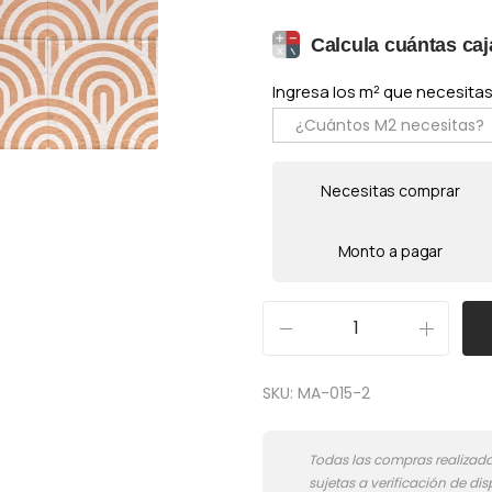
Calcula cuántas caj
Ingresa los m² que necesitas 
Necesitas comprar
Monto a pagar
D
e
SKU:
MA-015-2
c
o
r