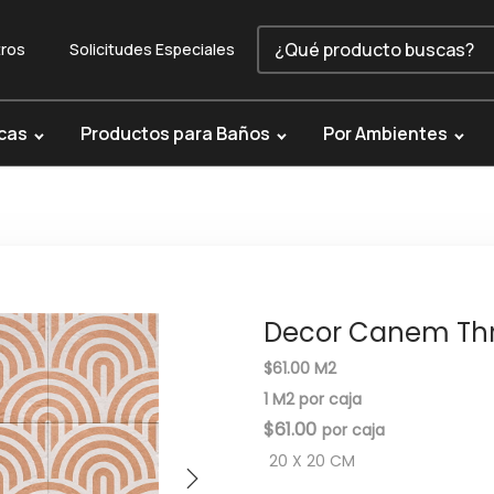
ros
Solicitudes Especiales
cas
Productos para Baños
Por Ambientes
Decor Canem Th
$61.00 M2
1 M2 por caja
$
61.00
20 X 20 CM