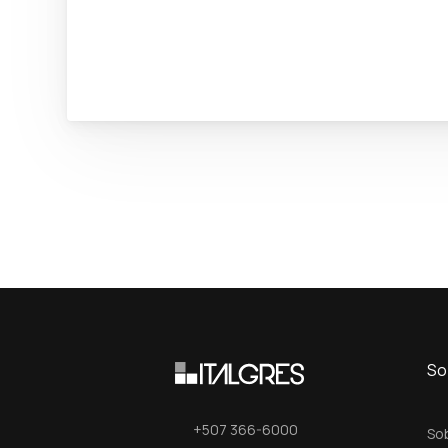
So
+507 366-6000
So