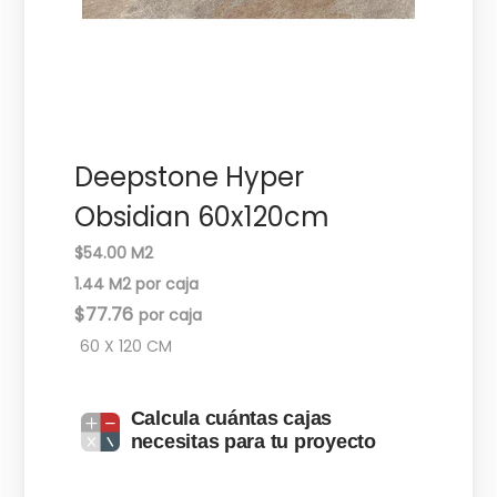
c
d
i
o
ó
n
Deepstone Hyper
Obsidian 60x120cm
$54.00 M2
1.44 M2 por caja
$
77.76
60 X 120 CM
Calcula cuántas cajas
necesitas para tu proyecto