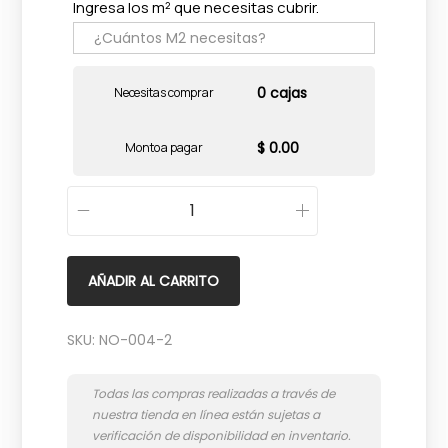
Ingresa los m² que necesitas cubrir.
0 cajas
Necesitas comprar
$ 0.00
Monto a pagar
D
e
e
AÑADIR AL CARRITO
p
s
SKU:
NO-004-2
t
o
n
e