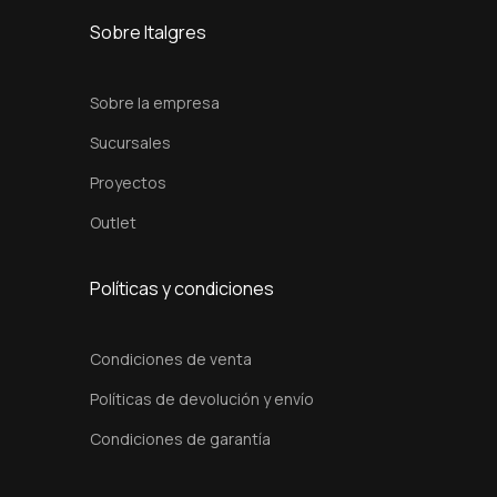
1
Sobre Italgres
2
0
Sobre la empresa
c
Sucursales
m
Proyectos
c
a
Outlet
n
t
Políticas y condiciones
i
d
Condiciones de venta
a
Políticas de devolución y envío
d
Condiciones de garantía