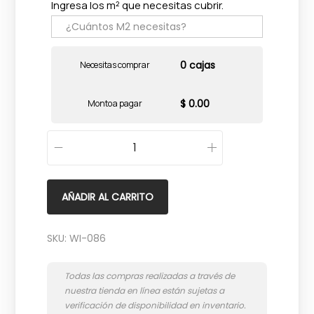
Ingresa los m² que necesitas cubrir.
0 cajas
Necesitas comprar
$ 0.00
Monto a pagar
D
e
s
AÑADIR AL CARRITO
e
r
SKU:
WI-086
t
B
e
i