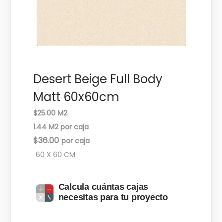
c
d
i
o
ó
n
Desert Beige Full Body
Matt 60x60cm
$25.00 M2
1.44 M2 por caja
$
36.00
60 X 60 CM
Calcula cuántas cajas
necesitas para tu proyecto