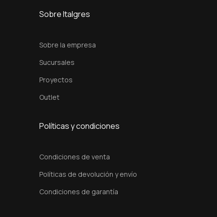
x
Sobre Italgres
6
0
Sobre la empresa
c
Sucursales
m
Proyectos
c
a
Outlet
n
t
Políticas y condiciones
i
d
Condiciones de venta
a
Políticas de devolución y envío
d
Condiciones de garantía