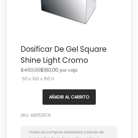
c
d
i
o
ó
n
Dosificar De Gel Square
Shine Light Cromo
E
E
$
450.00
$
180.00
l
l
60 x 100 s 150 h
p
p
r
r
AÑADIR AL CARRITO
e
e
c
c
SKU:
A90531CR
i
i
o
o