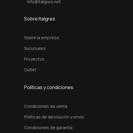
.
.
info@italgres.net
0
0
Sobre Italgres
.
Sobre la empresa
Sucursales
Proyectos
Outlet
Políticas y condiciones
Condiciones de venta
Políticas de devolución y envío
Condiciones de garantía