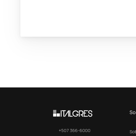
So
+507 366-6000
So