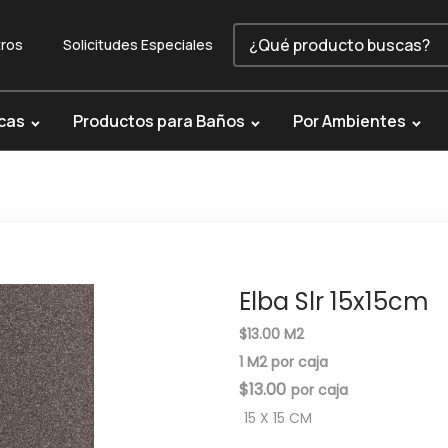
ros
Solicitudes Especiales
cas
Productos para Baños
Por Ambientes
Elba Slr 15x15cm
$13.00 M2
1 M2 por caja
$
13.00
15 X 15 CM