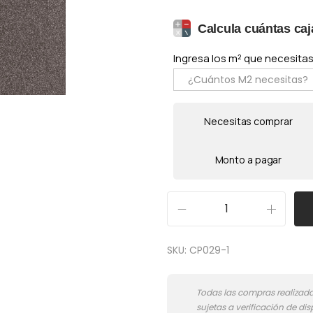
Calcula cuántas caj
Ingresa los m² que necesitas 
Necesitas comprar
Monto a pagar
E
l
SKU:
CP029-1
b
a
S