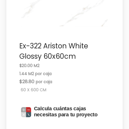
c
d
i
o
ó
n
Ex-322 Ariston White
Glossy 60x60cm
$20.00 M2
1.44 M2 por caja
$
28.80
60 X 600 CM
Calcula cuántas cajas
necesitas para tu proyecto