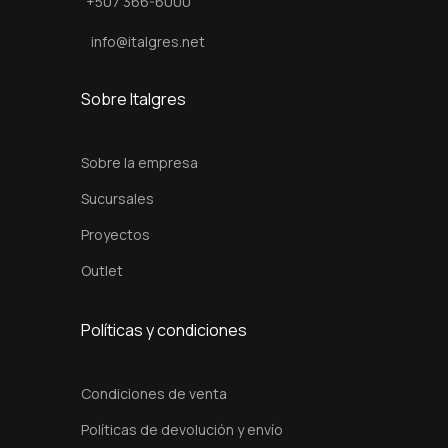
+507 366-6000
0
info@italgres.net
x
6
Sobre Italgres
0
c
Sobre la empresa
m
c
Sucursales
a
Proyectos
n
Outlet
t
i
Políticas y condiciones
d
a
d
Condiciones de venta
Políticas de devolución y envío