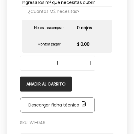
Ingresa los m² que necesitas cubrir.
0 cajas
Necesitas comprar
$ 0.00
Monto a pagar
E
x
-
AÑADIR AL CARRITO
3
2
Descargar ficha técnica
2
A
SKU:
WI-046
r
i