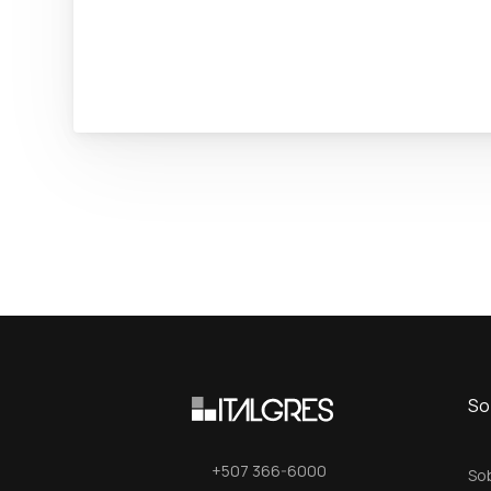
So
+507 366-6000
So