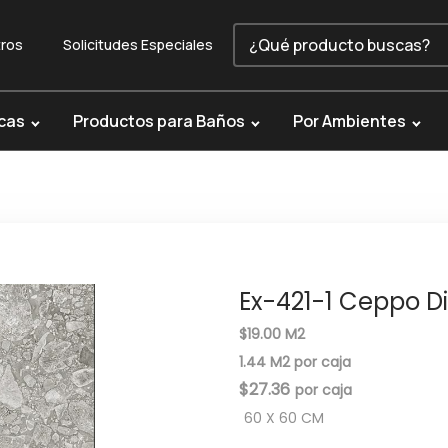
ros
Solicitudes Especiales
cas
Productos para Baños
Por Ambientes
Ex-421-1 Ceppo D
$19.00 M2
1.44 M2 por caja
$
27.36
60 X 60 CM