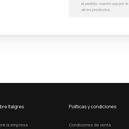
1
-
1
C
e
p
p
o
D
i
G
r
e
y
bre Italgres
Políticas y condiciones
M
a
bre la empresa
Condiciones de venta