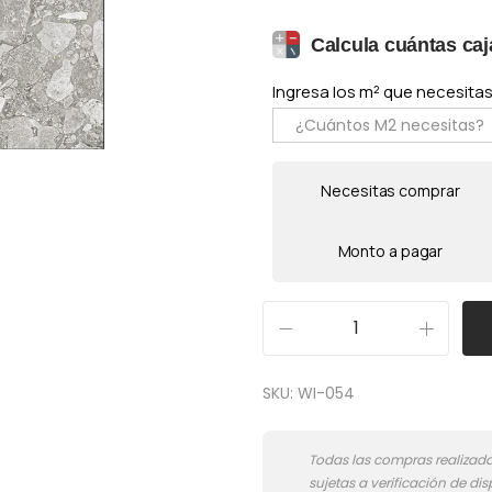
Calcula cuántas caj
Ingresa los m² que necesitas 
Necesitas comprar
Monto a pagar
E
x
SKU:
WI-054
-
4
2