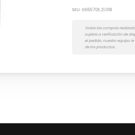
SKU:
G65570E.21.018