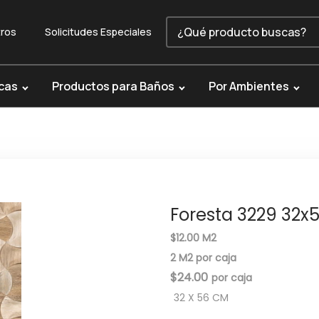
ros
Solicitudes Especiales
cas
Productos para Baños
Por Ambientes
Foresta 3229 32
$12.00 M2
2 M2 por caja
$
24.00
32 X 56 CM