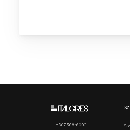
So
+507 366-6000
So