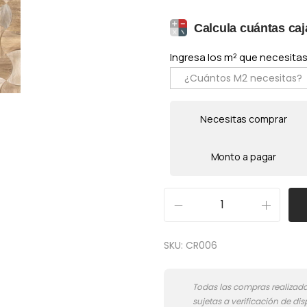
Calcula cuántas caj
Ingresa los m² que necesitas 
Necesitas comprar
Monto a pagar
F
o
SKU:
CR006
r
e
s