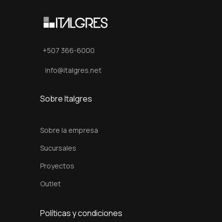
c
m
c
a
+507 366-6000
n
info@italgres.net
t
i
Sobre Italgres
d
a
Sobre la empresa
d
Sucursales
Proyectos
Outlet
Políticas y condiciones