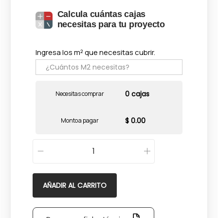
Calcula cuántas cajas
necesitas para tu proyecto
Ingresa los m² que necesitas cubrir.
0 cajas
Necesitas comprar
$ 0.00
Monto a pagar
G
a
l
AÑADIR AL CARRITO
a
x