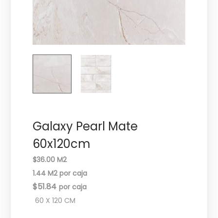
c
d
i
o
ó
n
Galaxy Pearl Mate
60x120cm
$36.00 M2
1.44 M2 por caja
$
51.84
60 X 120 CM