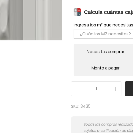
r
r
Calcula cuántas caj
e
e
c
c
Ingresa los m² que necesitas 
i
i
o
o
o
a
Necesitas comprar
r
c
i
t
Monto a pagar
g
u
i
a
n
l
G
a
e
l
SKU:
3435
l
s
a
e
:
m
r
$
G
a
1