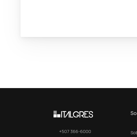
So
+507 366-6000
So