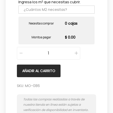
Ingresa los m² que necesitas cubrir.
0 cajas
Necesitas comprar
$ 0.00
Monto a pagar
G
r
a
AÑADIR AL CARRITO
n
d
SKU:
MO-086
N
a
t
u