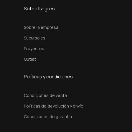
n
Sobre Italgres
t
i
Sobre la empresa
d
Sucursales
a
Proyectos
d
Outlet
Políticas y condiciones
Condiciones de venta
Políticas de devolución y envío
Condiciones de garantía