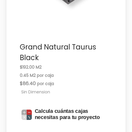
c
d
i
o
ó
n
Grand Natural Taurus
Black
$192.00 M2
0.45 M2 por caja
$
86.40
Sin Dimension
Calcula cuántas cajas
necesitas para tu proyecto