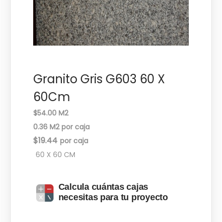
c
d
i
o
ó
n
Granito Gris G603 60 X
60Cm
$54.00 M2
0.36 M2 por caja
$
19.44
60 X 60 CM
Calcula cuántas cajas
necesitas para tu proyecto