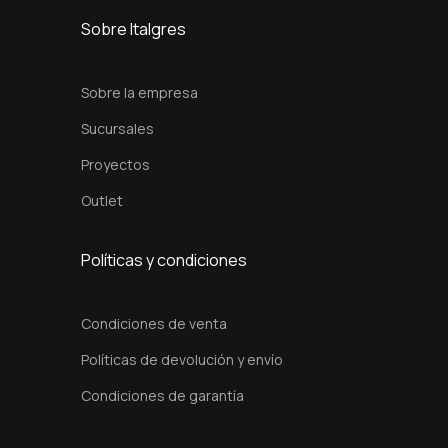
t
Sobre Italgres
i
d
Sobre la empresa
a
Sucursales
d
Proyectos
Outlet
Políticas y condiciones
Condiciones de venta
Políticas de devolución y envío
Condiciones de garantía