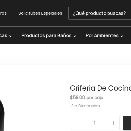
ros
Solicitudes Especiales
cas
Productos para Baños
Por Ambientes
Griferia De Coci
$
59.00
Sin Dimension
G