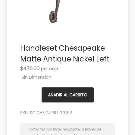
c
d
i
o
ó
n
Handleset Chesapeake
Matte Antique Nickel Left
$
476.00
Sin Dimension
AÑADIR AL CARRITO
SKU:
SC.CHE.CURR.L.TR.152