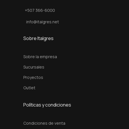
e
+507 366-6000
B
r
info@italgres.net
o
n
Sobre Italgres
z
e
Sobre la empresa
c
Sucursales
a
Proyectos
n
t
Outlet
i
d
Políticas y condiciones
a
d
Condiciones de venta