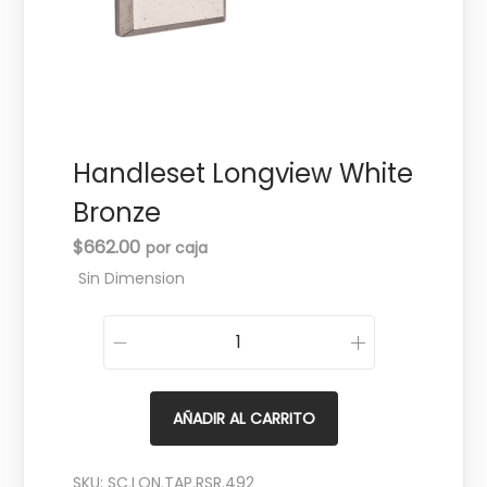
c
d
i
o
ó
n
Handleset Longview White
Bronze
$
662.00
Sin Dimension
H
a
n
AÑADIR AL CARRITO
d
l
SKU:
SC.LON.TAP.RSR.492