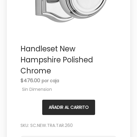
c
d
i
o
ó
n
Handleset New
Hampshire Polished
Chrome
$
476.00
Sin Dimension
AÑADIR AL CARRITO
SKU:
SC.NEW.TRA.TAR.260