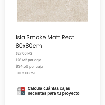
c
d
i
o
ó
n
Isla Smoke Matt Rect
80x80cm
$27.00 M2
1.28 M2 por caja
$
34.56
80 X 80CM
Calcula cuántas cajas
necesitas para tu proyecto