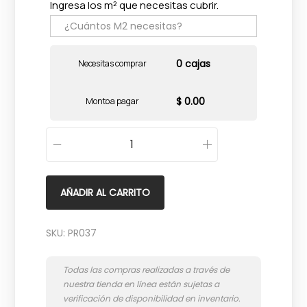
Ingresa los m² que necesitas cubrir.
0 cajas
Necesitas comprar
$ 0.00
Monto a pagar
I
s
l
AÑADIR AL CARRITO
a
S
SKU:
PR037
m
o
k
e