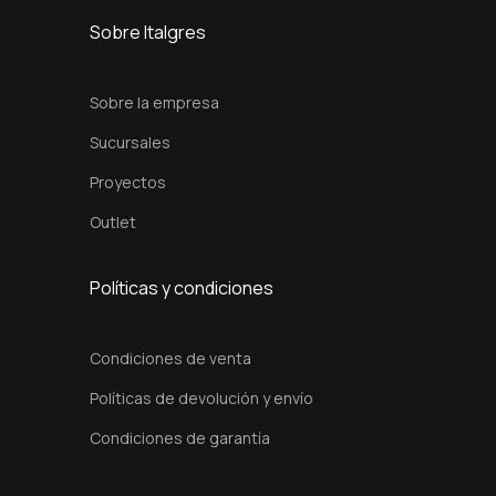
a
Sobre Italgres
n
t
Sobre la empresa
i
Sucursales
d
Proyectos
a
d
Outlet
Políticas y condiciones
Condiciones de venta
Políticas de devolución y envío
Condiciones de garantía