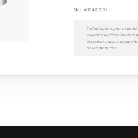
SKU:
A83410979