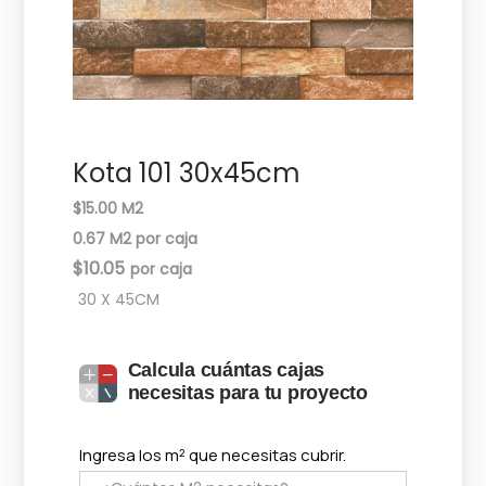
c
d
i
o
ó
n
Kota 101 30x45cm
$15.00 M2
0.67 M2 por caja
$
10.05
30 X 45CM
Calcula cuántas cajas
necesitas para tu proyecto
Ingresa los m² que necesitas cubrir.