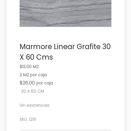
c
d
i
o
ó
n
Marmore Linear Grafite 30
X 60 Cms
$13.00 M2
2 M2 por caja
$
26.00
30 X 60 CM
Sin existencias
SKU:
1291