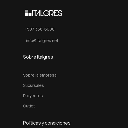
0
x
9
0
+507 366-6000
c
info@italgres.net
m
c
Sobre Italgres
a
n
Sobre la empresa
t
i
Sucursales
d
Proyectos
a
Outlet
d
Políticas y condiciones