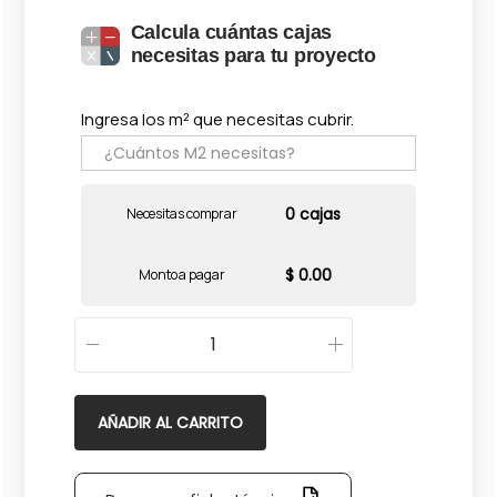
Calcula cuántas cajas
necesitas para tu proyecto
Ingresa los m² que necesitas cubrir.
0 cajas
Necesitas comprar
$ 0.00
Monto a pagar
M
o
n
AÑADIR AL CARRITO
r
e