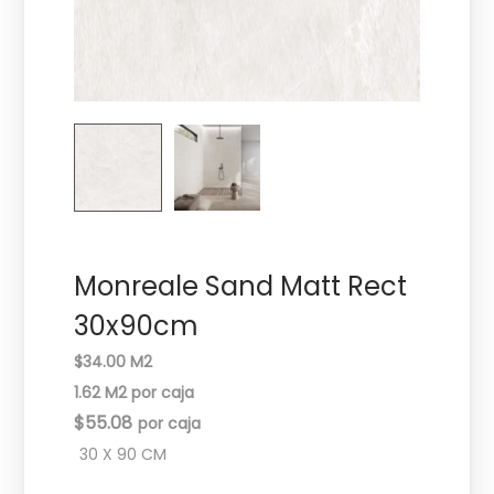
c
d
i
o
ó
n
Monreale Sand Matt Rect
30x90cm
$34.00 M2
1.62 M2 por caja
$
55.08
30 X 90 CM