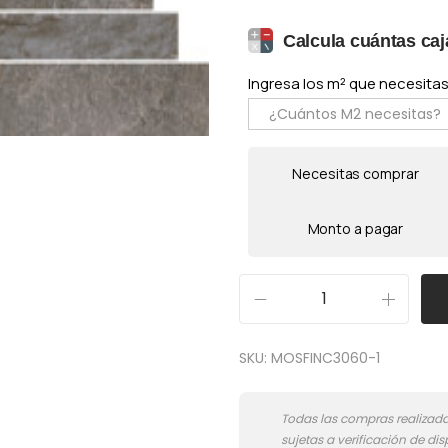
Calcula cuántas caj
Ingresa los m² que necesitas 
Necesitas comprar
Monto a pagar
M
o
SKU:
MOSFINC3060-1
s
a
i