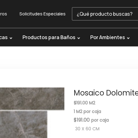
ros
Solicitudes Especiales
cas
Productos para Baños
Por Ambientes
Mosaico Dolomit
$191.00 M2
1 M2 por caja
$
191.00
30 X 60 CM