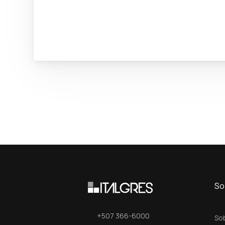
So
+507 366-6000
So